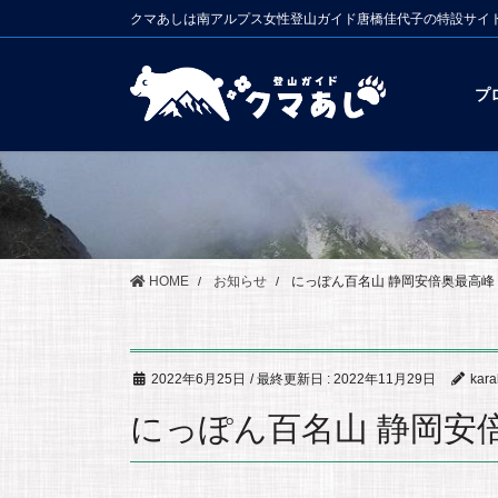
コ
ナ
クマあしは南アルプス女性登山ガイド唐橋佳代子の特設サイ
ン
ビ
テ
ゲ
ン
ー
プ
ツ
シ
に
ョ
移
ン
動
に
移
動
HOME
お知らせ
にっぽん百名山 静岡安倍奥最高峰
2022年6月25日
/ 最終更新日 :
2022年11月29日
kara
にっぽん百名山 静岡安