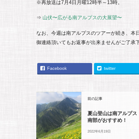
※再放送は7月4日月曜12時半～13時。
⇒
山伏〜広がる南アルプスの大展望〜
なお、今週は南アルプスのツアーが続き、本
御連絡頂いてもお返事が出来ませんがご了承下さ
Facebook
twitter
前の記事
夏山登山は南アルプス
南部がおすすめ！
2022年6月19日