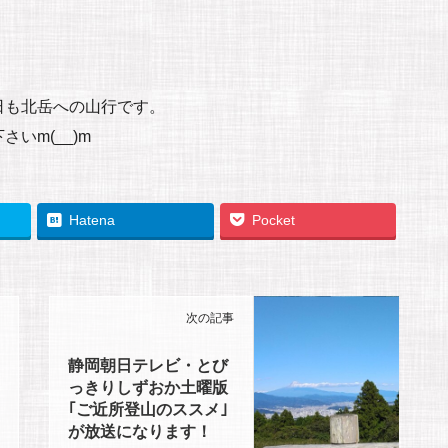
日も北岳への山行です。
いm(__)m
Hatena
Pocket
次の記事
静岡朝日テレビ・とび
っきりしずおか土曜版
｢ご近所登山のススメ｣
が放送になります！