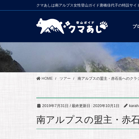
コ
ナ
クマあしは南アルプス女性登山ガイド唐橋佳代子の特設サイ
ン
ビ
テ
ゲ
ン
ー
プ
ツ
シ
に
ョ
移
ン
動
に
移
動
HOME
ツアー
南アルプスの盟主・赤石岳へのクラ
2019年7月31日
/ 最終更新日 :
2020年10月1日
karah
南アルプスの盟主・赤