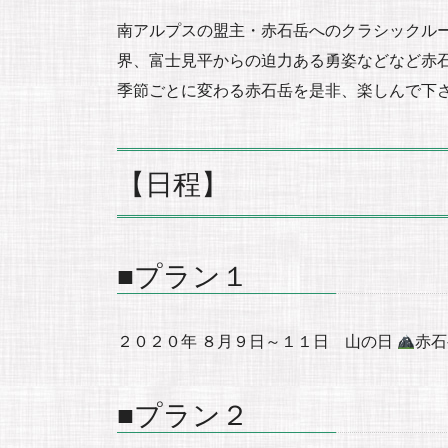
南アルプスの盟主・赤石岳へのクラシックルー
界、富士見平からの迫力ある勇姿などなど赤
季節ごとに変わる赤石岳を是非、楽しんで下
【日程】
■プラン１
２０２０年 ８月９日～１１日 山の日
赤石
■プラン２