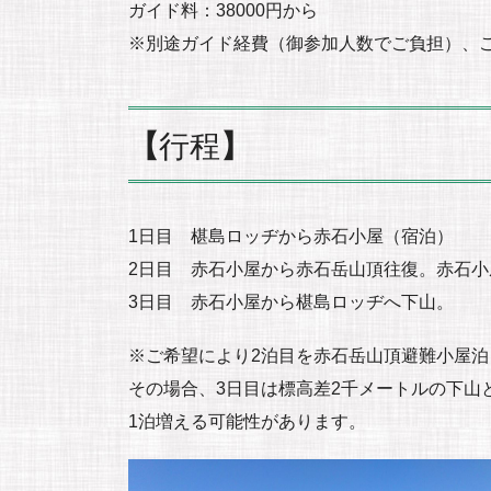
ガイド料：38000円から
※別途ガイド経費（御参加人数でご負担）、
【
行程
】
1日目 椹島ロッヂから赤石小屋（宿泊）
2日目 赤石小屋から赤石岳山頂往復。赤石小
3日目 赤石小屋から椹島ロッヂへ下山。
※ご希望により2泊目を赤石岳山頂避難小屋
その場合、3日目は標高差2千メートルの下山
1泊増える可能性があります。